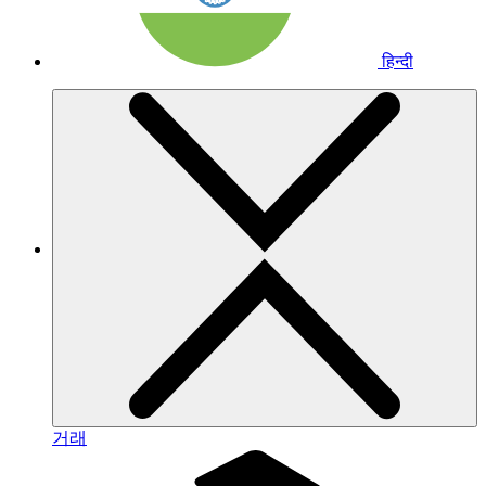
हिन्दी
거래