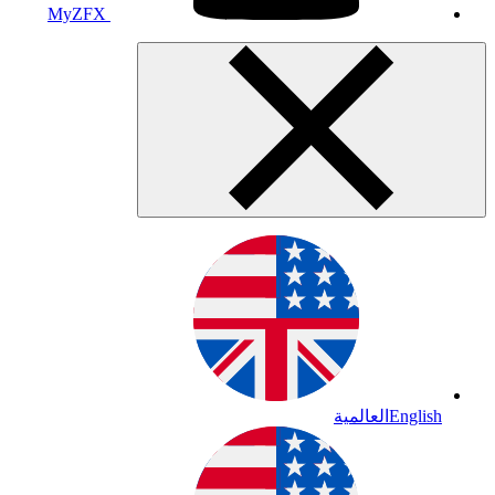
MyZFX
English
العالمية