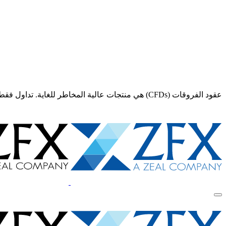
عقود الفروقات (CFDs) هي منتجات عالية المخاطر للغاية. تداول فقط إذا كنت تفهم تمامًا المخاطر و