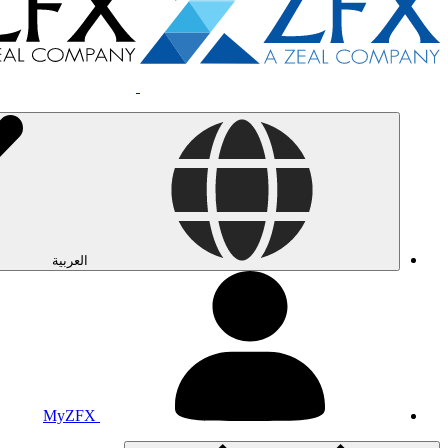
العربية
MyZFX