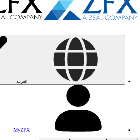
العربية
MyZFX