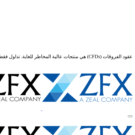
عقود الفروقات (CFDs) هي منتجات عالية المخاطر للغاية. تداول فقط إذا كنت تفهم تمامًا المخاطر و