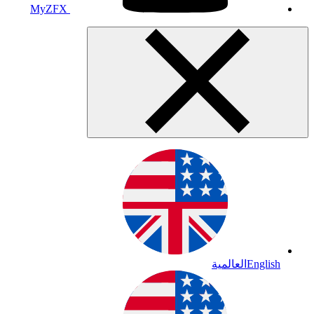
MyZFX
English
العالمية