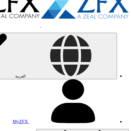
العربية
MyZFX