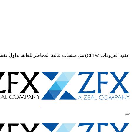
عقود الفروقات (CFDs) هي منتجات عالية المخاطر للغاية. تداول فقط إذا كنت تفهم تمامًا المخاطر و