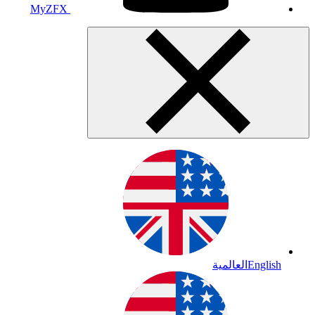
MyZFX
English
العالمية