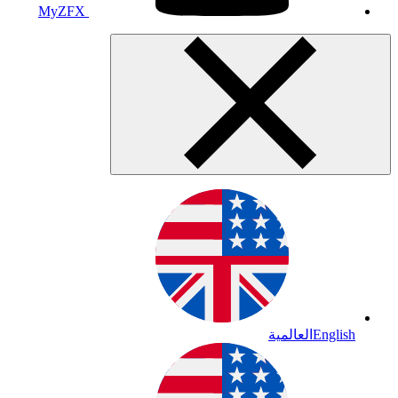
MyZFX
English
العالمية