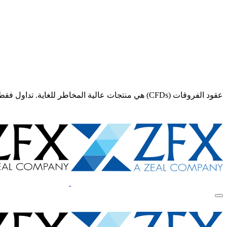
عقود الفروقات (CFDs) هي منتجات عالية المخاطر للغاية. تداول فقط إذا كنت تفهم تمامًا المخاطر و