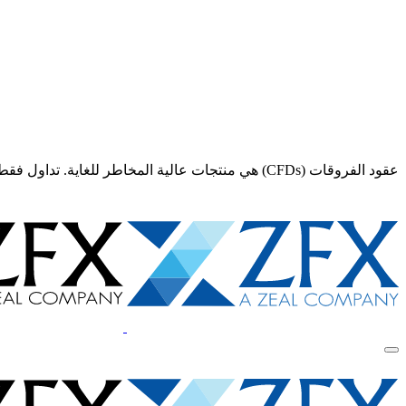
عقود الفروقات (CFDs) هي منتجات عالية المخاطر للغاية. تداول فقط إذا كنت تفهم تمامًا المخاطر و