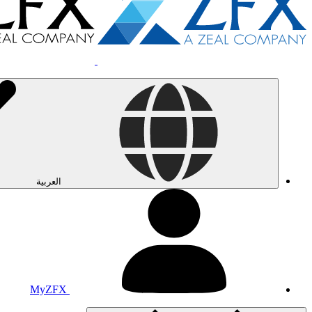
العربية
MyZFX