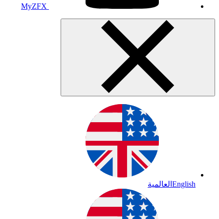
MyZFX
English
العالمية