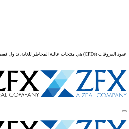
عقود الفروقات (CFDs) هي منتجات عالية المخاطر للغاية. تداول فقط إذا كنت تفهم تمامًا المخاطر و