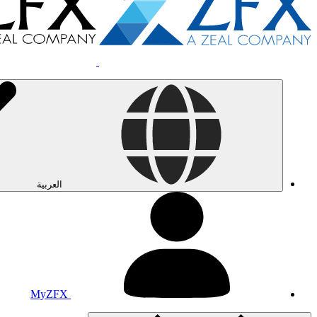
العربية
MyZFX