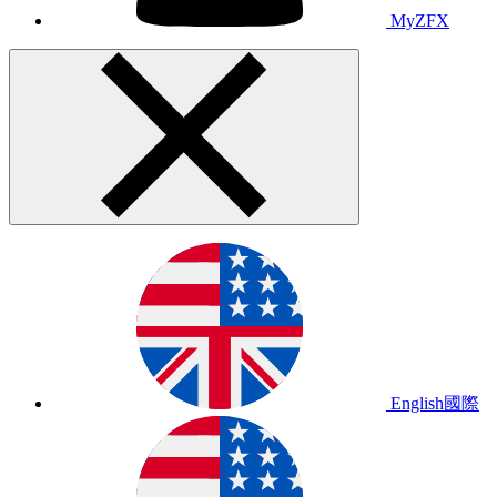
MyZFX
English
國際