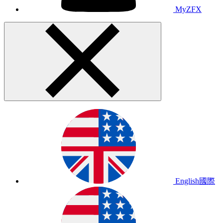
MyZFX
English
國際