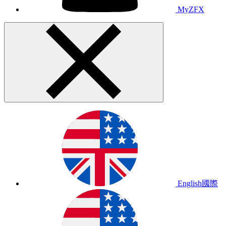
MyZFX
English
國際