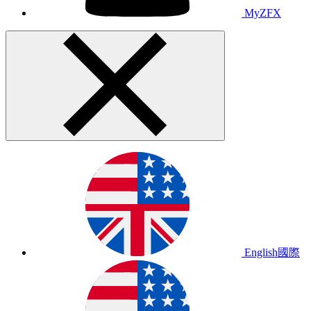
MyZFX
English
國際