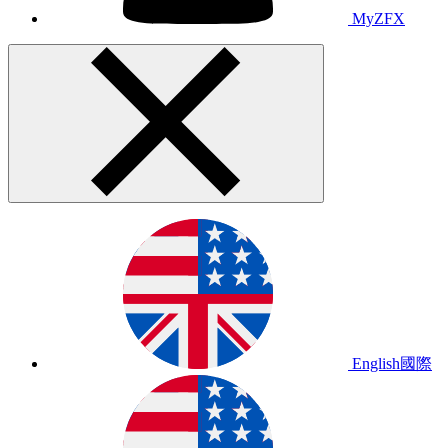
MyZFX
English
國際