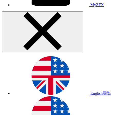
MyZFX
English
國際