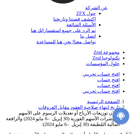
عن الشركة
حول ZFX
اكتشف قصتنا وتاريخنا
الأسئلة الشائعة
تم الرد على جميع استفساراتك هنا
اتصل بنا
تواصل معنا! نحن هنا للمساعدة
مجموعة Zeal
تكنولوجيا Zeal
حلول المؤسسات
افتح حساب تجريبي
افتح حساب
افتح حساب
افتح حساب تجريبي
الصفحة الرئيسية
تاريخ انتهاء صلاحية العقود مقابل الفروقات
إعلان توزيعات الأرباح أو تعديلات الرسوم على الأسهم
ومؤشرات الأسهم الفورية (30 إبريل –6 مايو 2024) والرافعة
المالية المُطبقة (30 إبريل –6 مايو 2024):