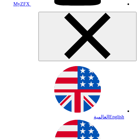
MyZFX
English
العالمية