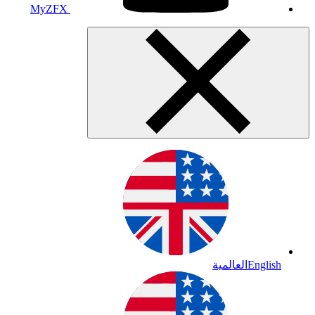
MyZFX
English
العالمية