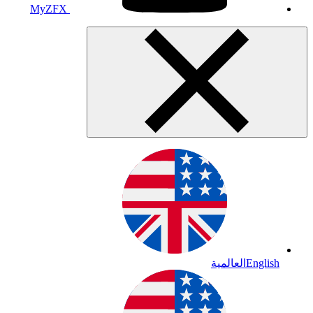
MyZFX
English
العالمية