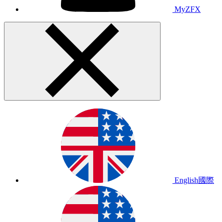
MyZFX
English
國際