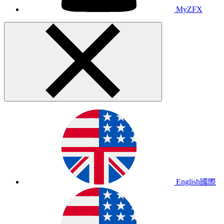
MyZFX
English
國際