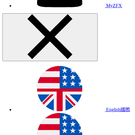
MyZFX
English
國際