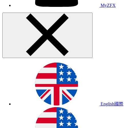
MyZFX
English
國際