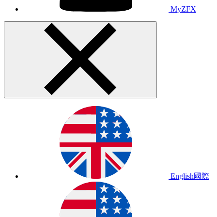
MyZFX
English
國際