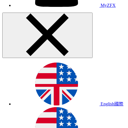
MyZFX
English
國際