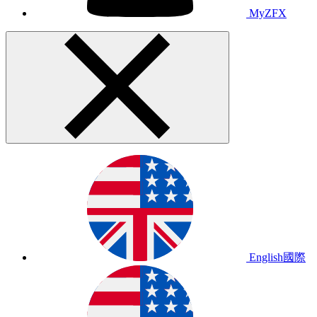
MyZFX
English
國際