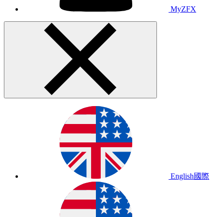
MyZFX
English
國際