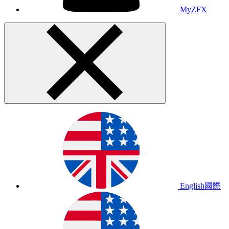
MyZFX
English
國際