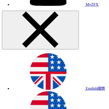
MyZFX
English
國際