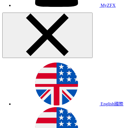
MyZFX
English
國際