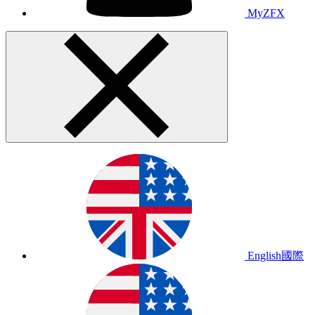
MyZFX
English
國際