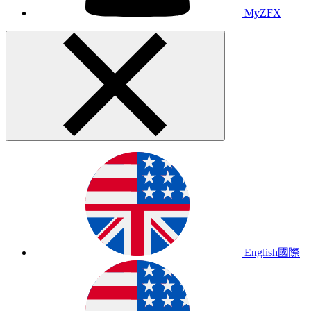
MyZFX
English
國際