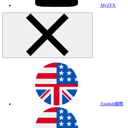
MyZFX
English
國際