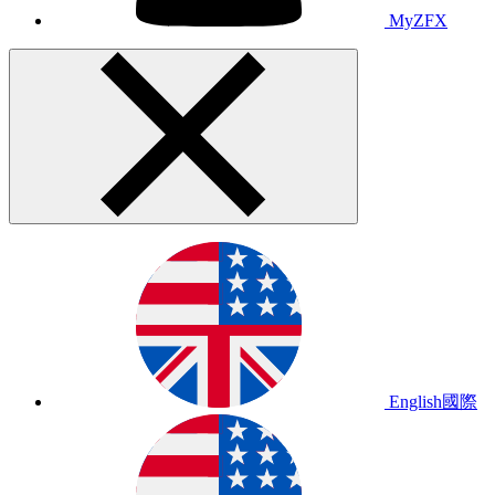
MyZFX
English
國際