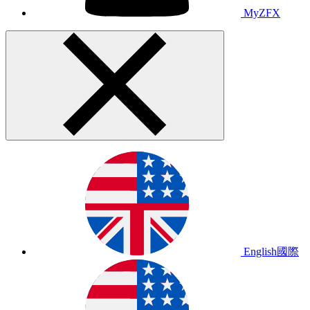
MyZFX
English
國際