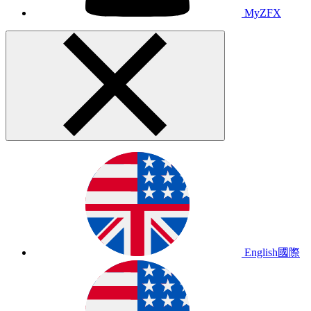
MyZFX
English
國際