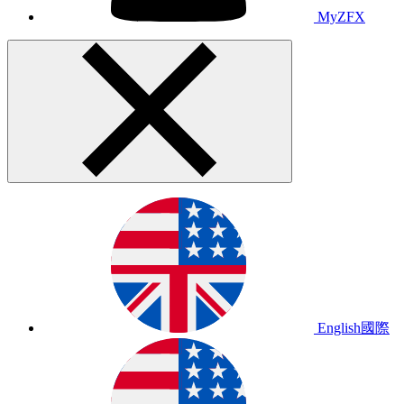
MyZFX
English
國際