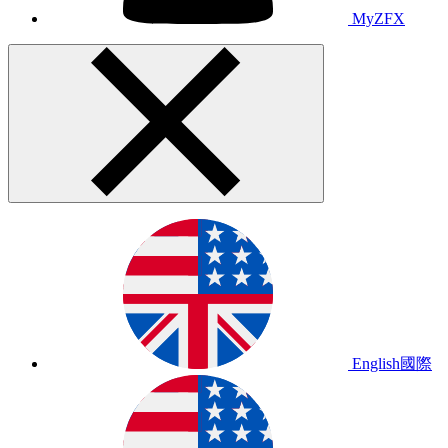
MyZFX
English
國際