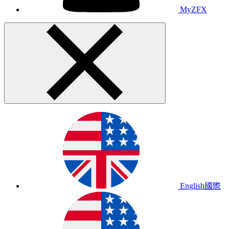
MyZFX
English
國際