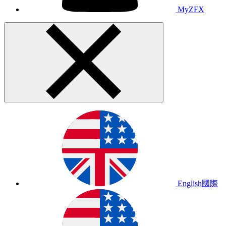
MyZFX
English
國際