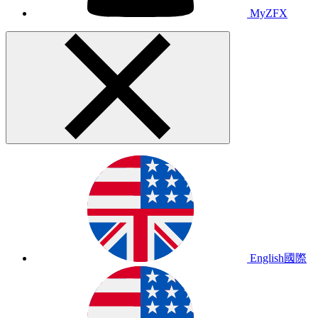
MyZFX
English
國際