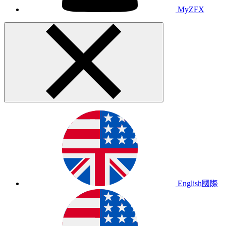
MyZFX
English
國際