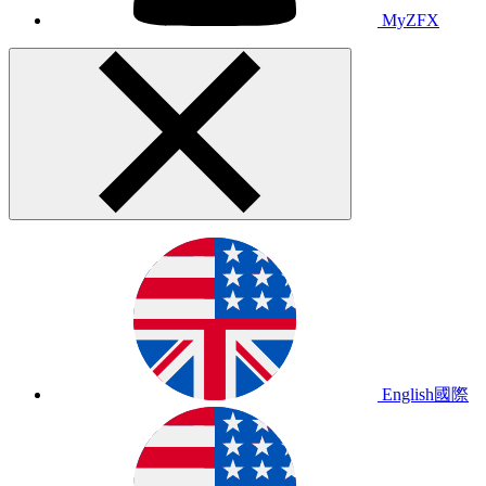
MyZFX
English
國際