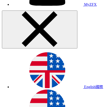
MyZFX
English
國際