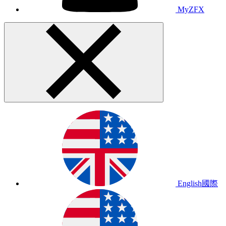
MyZFX
English
國際