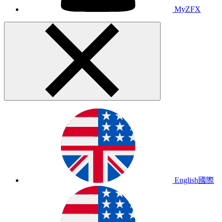
MyZFX
English
國際