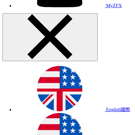
MyZFX
English
國際