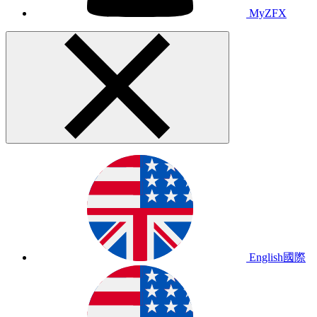
MyZFX
English
國際